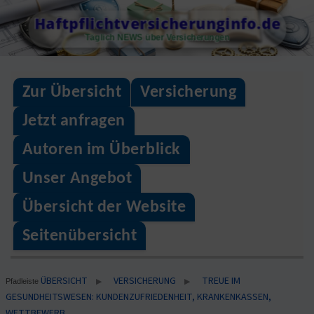
Skip
Haftpflichtversicherunginfo.de
to
Täglich NEWS über Versicherungen
content
Zur Übersicht
Versicherung
Jetzt anfragen
Autoren im Überblick
Unser Angebot
Übersicht der Website
Seitenübersicht
ÜBERSICHT
VERSICHERUNG
TREUE IM
▶
▶
Pfadleiste
GESUNDHEITSWESEN: KUNDENZUFRIEDENHEIT, KRANKENKASSEN,
WETTBEWERB