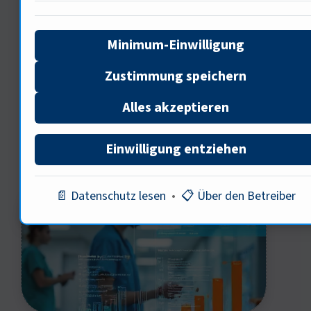
nächsten Experten, wie ökonomische
Faktoren das Vertrauen in Kassen
Minimum-Einwilligung
beeinflussen.
Zustimmung speichern
Alles akzeptieren
Ökonomische Faktoren in der
Einwilligung entziehen
Gesundheitsversorgung
📄 Datenschutz lesen
•
📋 Über den Betreiber