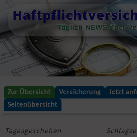
Skip
Haftpflichtversic
to
content
Täglich NEWS über Ve
Zur Übersicht
Versicherung
Jetzt an
Seitenübersicht
Tagesgeschehen
Schlagze