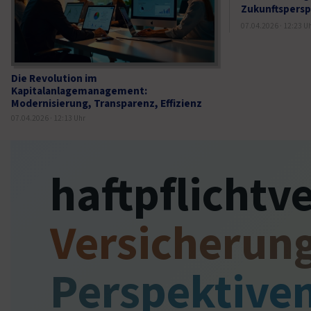
Zukunftspersp
07.04.2026 · 12:23 U
Die Revolution im
Kapitalanlagemanagement:
Modernisierung, Transparenz, Effizienz
07.04.2026 · 12:13 Uhr
haftpflichtv
Versicherun
Perspektive