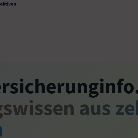
ektiven
hr
ersicherunginfo
gswissen aus z
n