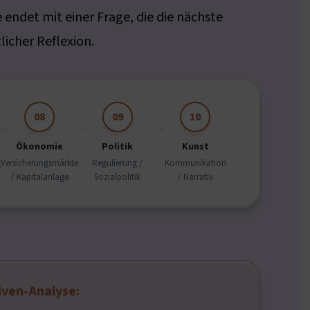
endet mit einer Frage, die die nächste
licher Reflexion.
08
09
10
Ökonomie
Politik
Kunst
g
Versicherungsmärkte
Regulierung /
Kommunikation
/ Kapitalanlage
Sozialpolitik
/ Narrativ
iven‑Analyse: