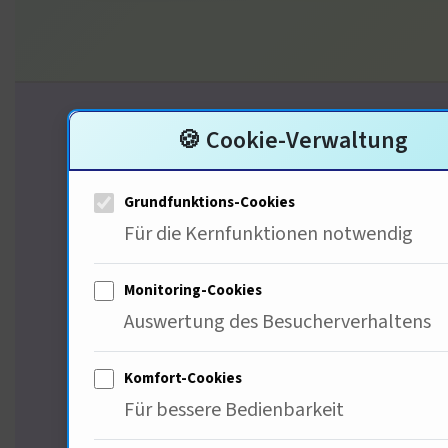
🍪 Cookie-Verwaltung
GLOBALE PERSPEKTIVEN – UNSERE METHODE
Grundfunktions-Cookies
Deep Insurance Analy
Für die Kernfunktionen notwendig
Jeder Artikel auf haftpflichtversicherunginf
Monitoring-Cookies
praktizieren
Creative Non-Fiction
für die V
Auswertung des Besucherverhaltens
lebendigen Erzählungen, historischen Verg
Komfort-Cookies
greifbar.
Für bessere Bedienbarkeit
Das 10‑Perspektiven‑Kettenformat im Det