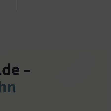
.de –
ehn