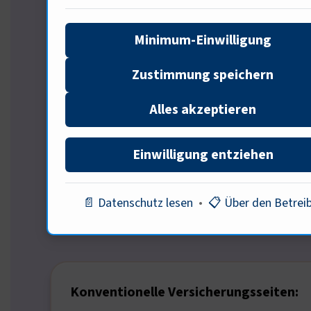
zu neuen InsurTech-Produkten – wird aus zeh
Minimum-Einwilligung
Perspektive aufgreift. So entsteht ein dichte
Zustimmung speichern
Alles akzeptieren
01
02
03
Persönlich
Experte
Kultur
Einwilligung entziehen
Versicherungsnehmer
Versicherungsmakler
Versicherungshistorike
📄 Datenschutz lesen
•
📋 Über den Betrei
Konventionelle Versicherungsseiten: