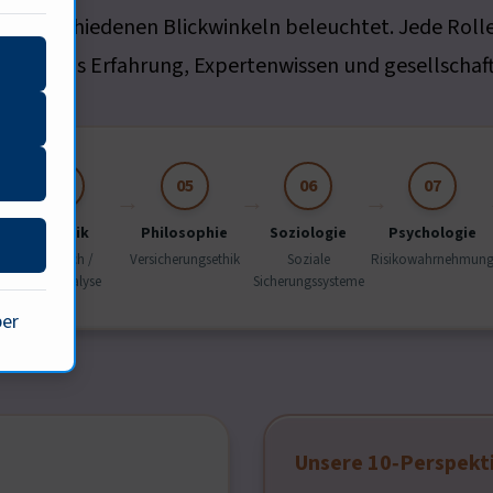
n verschiedenen Blickwinkeln beleuchtet. Jede Rolle 
s Netz aus Erfahrung, Expertenwissen und gesellschaft
04
05
06
07
Technik
Philosophie
Soziologie
Psychologie
r
InsurTech /
Versicherungsethik
Soziale
Risikowahrnehmun
Datenanalyse
Sicherungssysteme
ber
Unsere 10‑Perspekt