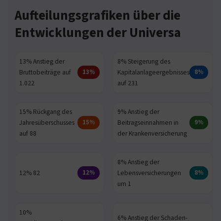
Aufteilungsgrafiken über die
Entwicklungen der Universa
13% Anstieg der
8% Steigerung des
Bruttobeiträge auf
Kapitalanlageergebnisses
13%
8%
1.022
auf 231
15% Rückgang des
9% Anstieg der
Jahresüberschusses
Beitragseinnahmen in
15%
9%
auf 88
der Krankenversicherung
8% Anstieg der
12% 82
Lebensversicherungen
12%
8%
um 1
10%
6% Anstieg der Schaden-