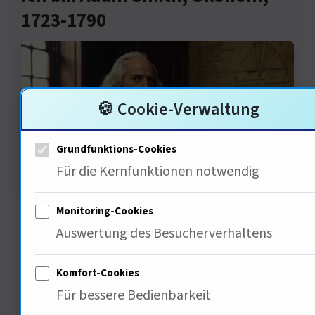
1723-1790
🍪 Cookie-Verwaltung
Grundfunktions-Cookies
Für die Kernfunktionen notwendig
Freuds Frage nach dem Vertrauen ist
Monitoring-Cookies
wichtig — In der Ökonomie ist
Auswertung des Besucherverhaltens
Vertrauen eine Währung. Der Anstieg
Komfort-Cookies
der Bruttobeiträge um 8,2 Prozent
Für bessere Bedienbarkeit
zeigt, dass die Universa auf dem