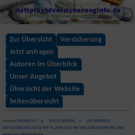
Skip
Haftpflichtversicherunginfo.de
to
Täglich NEWS über Versicherungen
content
Zur Übersicht
Versicherung
Jetzt anfragen
Autoren im Überblick
Unser Angebot
Übersicht der Website
Seitenübersicht
ÜBERSICHT
VERSICHERUNG
DIE UNIVERSA:
▶
▶
Pfadleiste
ERFOLGREICHES GESCHÄFTSJAHR 2025 MIT MILLIARDENSPRUNG UND
HERAUSFORDERUNGEN