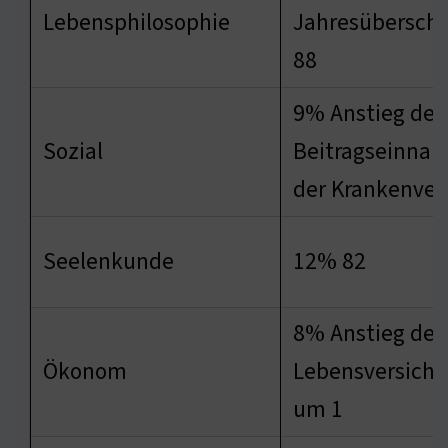
Lebensphilosophie
Jahresüberschu
88
9% Anstieg der
Sozial
Beitragseinnah
der Krankenver
Seelenkunde
12% 82
8% Anstieg der
Ökonom
Lebensversich
um 1